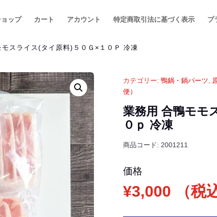
ショップ
カート
アカウント
特定商取引法に基づく表示
プ
モモスライス(タイ原料)５０Ｇ×１０Ｐ 冷凍
カテゴリー:
鴨鍋・鍋パーツ
,
便）
業務用 合鴨モモ
０ｐ 冷凍
商品コード:
2001211
価格
¥
3,000
（税