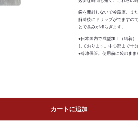
必要な時間も短く、これらの
０
袋を開封しないで冷蔵庫、ま
Ｇ
解凍後にドリップがでますの
×
とで臭みが和らぎます。
１
０
●日本国内で成型加工（結着）
Ｐ
しております。中心部まで十
冷
●冷凍保管。使用前に袋のまま
凍
個
カートに追加