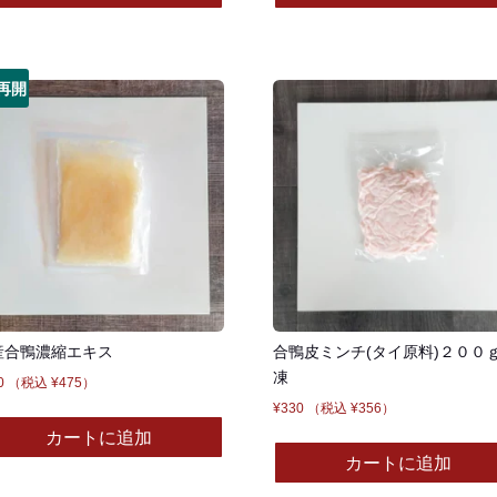
再開
産合鴨濃縮エキス
合鴨皮ミンチ(タイ原料)２００ｇ
凍
0
（税込
¥
475
）
¥
330
（税込
¥
356
）
カートに追加
カートに追加