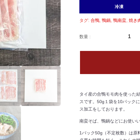
冷凍
タグ:
合鴨
,
鴨鍋
,
鴨南蛮
,
焼き
業
務
用
合
鴨
モ
モ
ス
ラ
タイ産の合鴨モモ肉を使った
イ
スです。50g１袋を10パッ
ス
ス加工をしております。
(タ
イ
南蛮そば、鴨鍋などにお使い
原
料)
1パック50g（不定枚数）は
５