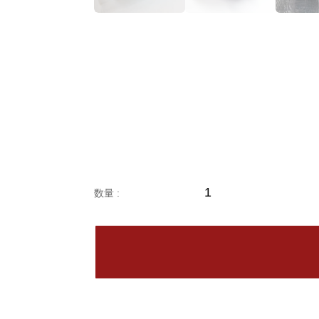
業
務
用
合
鴨
モ
モ
ス
ラ