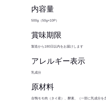
イ
内容量
ス
(タ
イ
500g（50g×10P）
原
料)
賞味期限
５
０
製造から180日以内をお届けします
Ｇ
×
１
アレルギー表示
０
Ｐ
乳成分
冷
凍
原材料
個
合鴨モモ肉（タイ産）、酵素、（一部に乳成分を