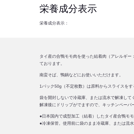
栄養成分表示
栄養成分表示：
タイ産の合鴨モモ肉を使った結着肉（アレルギー：
ております。
南蛮そば、鴨鍋などにお使いいただけます。
1パック50g（不定枚数）は原料からスライスを
袋を開封しないで冷蔵庫、または流水で解凍して
解凍後にドリップがでますので、キッチンペーパ
●日本国内で成型加工（結着）したタイ産合鴨モ
●冷凍保管。使用前に袋のまま冷蔵庫、または流