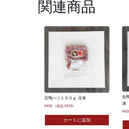
関連商品
５
０
Ｇ
×
１
０
Ｐ
冷
凍
個
合
京鴨ハツ１５０ｇ 冷凍
凍
¥
490
（税込
¥
529
）
¥
60
カートに追加