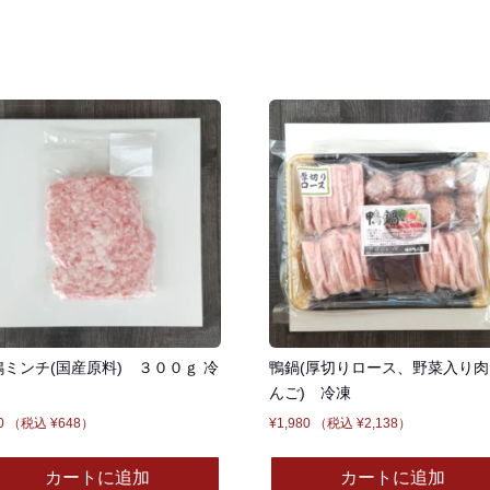
鴨ミンチ(国産原料) ３００ｇ 冷
鴨鍋(厚切りロース、野菜入り肉
んご) 冷凍
0
（税込
¥
648
）
¥
1,980
（税込
¥
2,138
）
カートに追加
カートに追加