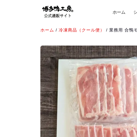
Skip
Skip
to
to
ホーム
content
content
ホーム
/
冷凍商品（クール便）
/ 業務用 合鴨