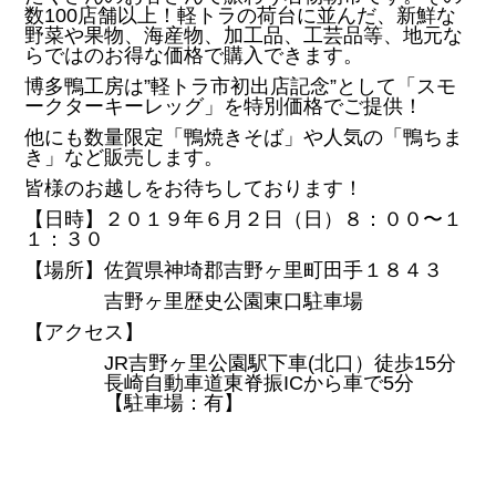
数100店舗以上！軽トラの荷台に並んだ、新鮮な
野菜や果物、海産物、加工品、工芸品等、地元な
らではのお得な価格で購入できます。
博多鴨工房は”軽トラ市初出店記念”として「スモ
ークターキーレッグ」を特別価格でご提供！
他にも数量限定「鴨焼きそば」や人気の「鴨ちま
き」など販売します。
皆様のお越しをお待ちしております！
【日時】２０１９年６月２日（日）８：００〜１
１：３０
【場所】佐賀県神埼郡吉野ヶ里町田手１８４３
吉野ヶ里歴史公園東口駐車場
【アクセス】
JR吉野ヶ里公園駅下車(北口）徒歩15分
長崎自動車道東脊振ICから車で5分
【駐車場：有】